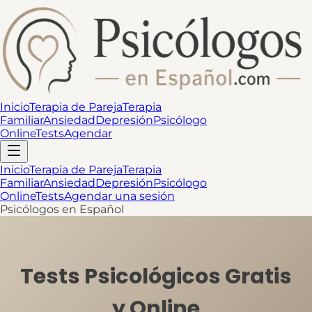
Inicio
Terapia de Pareja
Terapia
Familiar
Ansiedad
Depresión
Psicólogo
Online
Tests
Agendar
Inicio
Terapia de Pareja
Terapia
Familiar
Ansiedad
Depresión
Psicólogo
Online
Tests
Agendar una sesión
Psicólogos en Español
Tests Psicológicos Gratis
y Online