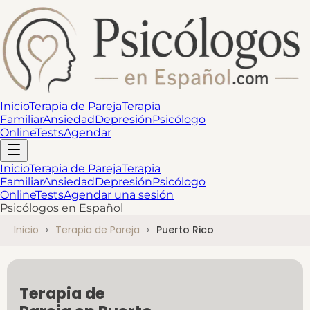
Inicio
Terapia de Pareja
Terapia
Familiar
Ansiedad
Depresión
Psicólogo
Online
Tests
Agendar
Inicio
Terapia de Pareja
Terapia
Familiar
Ansiedad
Depresión
Psicólogo
Online
Tests
Agendar una sesión
Psicólogos en Español
Inicio
Terapia de Pareja
Puerto Rico
Terapia de