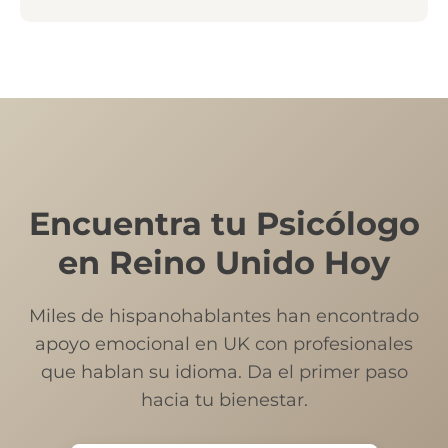
Encuentra tu Psicólogo
en Reino Unido Hoy
Miles de hispanohablantes han encontrado
apoyo emocional en UK con profesionales
que hablan su idioma. Da el primer paso
hacia tu bienestar.