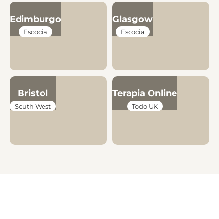
Edimburgo
Glasgow
Escocia
Escocia
Bristol
Terapia Online
South West
Todo UK