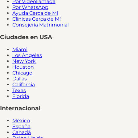
Por Videollamada
Por WhatsApp
Ayuda Cerca de Mí
Clínicas Cerca de Mí
Consejería Matrimonial
Ciudades en USA
Miami
Los Ángeles
New York
Houston
Chicago
Dallas
California
Texas
Florida
Internacional
México
España
Canadá