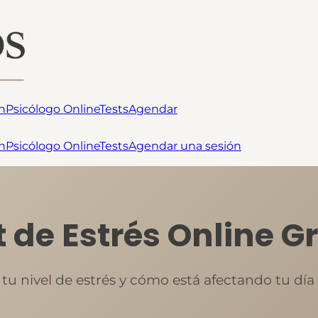
n
Psicólogo Online
Tests
Agendar
n
Psicólogo Online
Tests
Agendar una sesión
t de Estrés Online Gr
tu nivel de estrés y cómo está afectando tu día 