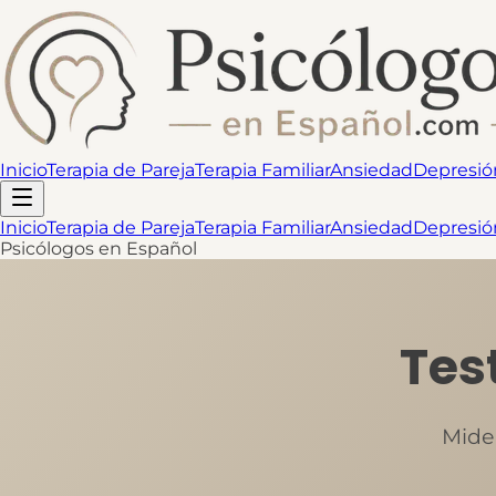
Inicio
Terapia de Pareja
Terapia Familiar
Ansiedad
Depresió
Inicio
Terapia de Pareja
Terapia Familiar
Ansiedad
Depresió
Psicólogos en Español
Tes
Mide 