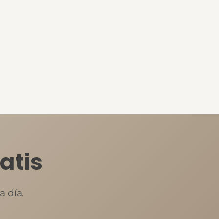
atis
a día.