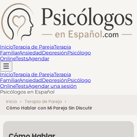
Inicio
Terapia de Pareja
Terapia
Familiar
Ansiedad
Depresión
Psicólogo
Online
Tests
Agendar
Inicio
Terapia de Pareja
Terapia
Familiar
Ansiedad
Depresión
Psicólogo
Online
Tests
Agendar una sesión
Psicólogos en Español
Inicio
Terapia de Pareja
Cómo Hablar con Mi Pareja Sin Discutir
Cómo Hablar