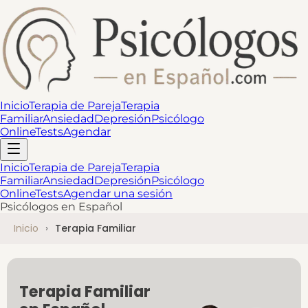
Inicio
Terapia de Pareja
Terapia
Familiar
Ansiedad
Depresión
Psicólogo
Online
Tests
Agendar
Inicio
Terapia de Pareja
Terapia
Familiar
Ansiedad
Depresión
Psicólogo
Online
Tests
Agendar una sesión
Psicólogos en Español
Inicio
Terapia Familiar
Terapia Familiar