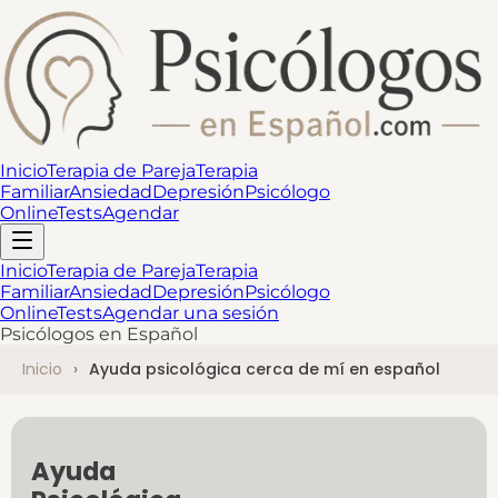
Inicio
Terapia de Pareja
Terapia
Familiar
Ansiedad
Depresión
Psicólogo
Online
Tests
Agendar
Inicio
Terapia de Pareja
Terapia
Familiar
Ansiedad
Depresión
Psicólogo
Online
Tests
Agendar una sesión
Psicólogos en Español
Inicio
Ayuda psicológica cerca de mí en español
Ayuda