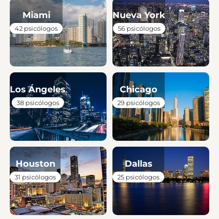
Miami
Nueva York
42 psicólogos
56 psicólogos
Los Ángeles
Chicago
38 psicólogos
29 psicólogos
Houston
Dallas
31 psicólogos
25 psicólogos