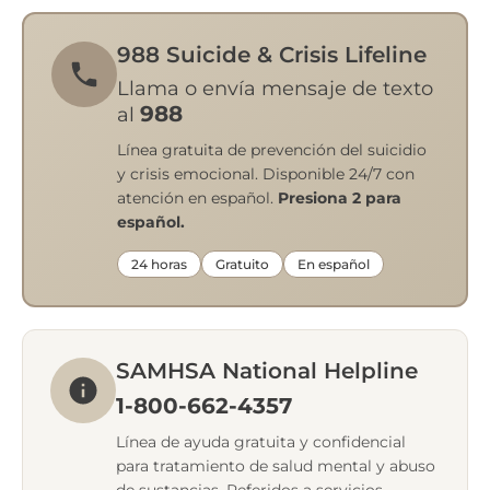
988 Suicide & Crisis Lifeline
Llama o envía mensaje de texto
988
al
Línea gratuita de prevención del suicidio
y crisis emocional. Disponible 24/7 con
atención en español.
Presiona 2 para
español.
24 horas
Gratuito
En español
SAMHSA National Helpline
1-800-662-4357
Línea de ayuda gratuita y confidencial
para tratamiento de salud mental y abuso
de sustancias. Referidos a servicios