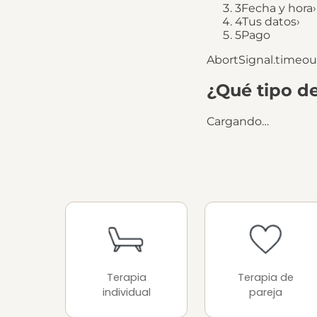
3
Fecha y hora
›
4
Tus datos
›
5
Pago
AbortSignal.timeout
¿Qué tipo de
Cargando…
Terapia
Terapia de
individual
pareja