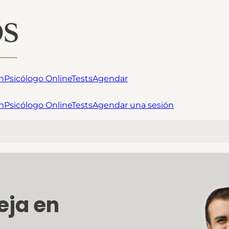
n
Psicólogo Online
Tests
Agendar
n
Psicólogo Online
Tests
Agendar una sesión
eja en