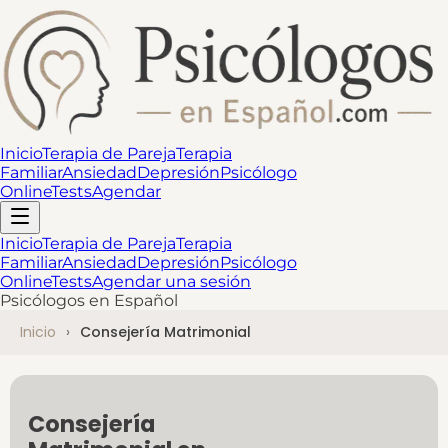
Inicio
Terapia de Pareja
Terapia
Familiar
Ansiedad
Depresión
Psicólogo
Online
Tests
Agendar
Inicio
Terapia de Pareja
Terapia
Familiar
Ansiedad
Depresión
Psicólogo
Online
Tests
Agendar una sesión
Psicólogos en Español
Inicio
Consejería Matrimonial
Consejería