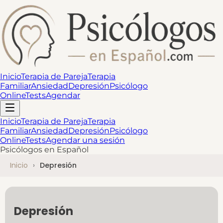
Inicio
Terapia de Pareja
Terapia
Familiar
Ansiedad
Depresión
Psicólogo
Online
Tests
Agendar
Inicio
Terapia de Pareja
Terapia
Familiar
Ansiedad
Depresión
Psicólogo
Online
Tests
Agendar una sesión
Psicólogos en Español
Inicio
Depresión
Depresión