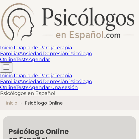
Inicio
Terapia de Pareja
Terapia
Familiar
Ansiedad
Depresión
Psicólogo
Online
Tests
Agendar
Inicio
Terapia de Pareja
Terapia
Familiar
Ansiedad
Depresión
Psicólogo
Online
Tests
Agendar una sesión
Psicólogos en Español
Inicio
Psicólogo Online
Psicólogo Online