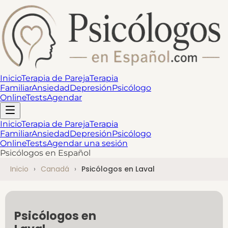
Inicio
Terapia de Pareja
Terapia
Familiar
Ansiedad
Depresión
Psicólogo
Online
Tests
Agendar
Inicio
Terapia de Pareja
Terapia
Familiar
Ansiedad
Depresión
Psicólogo
Online
Tests
Agendar una sesión
Psicólogos en Español
Inicio
Canadá
Psicólogos en Laval
Psicólogos en