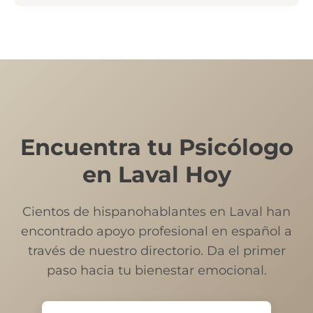
Encuentra tu Psicólogo
en Laval Hoy
Cientos de hispanohablantes en Laval han
encontrado apoyo profesional en español a
través de nuestro directorio. Da el primer
paso hacia tu bienestar emocional.