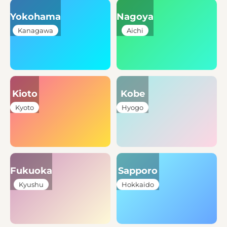
Yokohama
Nagoya
Kanagawa
Aichi
Kioto
Kobe
Kyoto
Hyogo
Fukuoka
Sapporo
Kyushu
Hokkaido