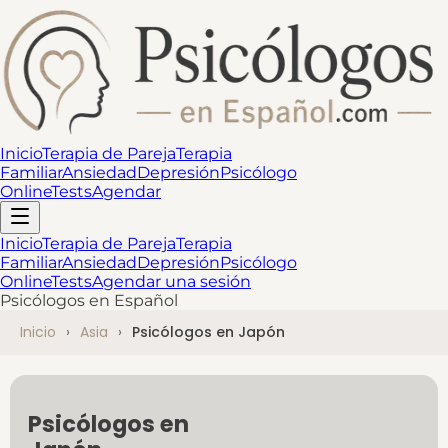
Inicio
Terapia de Pareja
Terapia
Familiar
Ansiedad
Depresión
Psicólogo
Online
Tests
Agendar
Inicio
Terapia de Pareja
Terapia
Familiar
Ansiedad
Depresión
Psicólogo
Online
Tests
Agendar una sesión
Psicólogos en Español
Inicio
Asia
Psicólogos en Japón
Psicólogos en