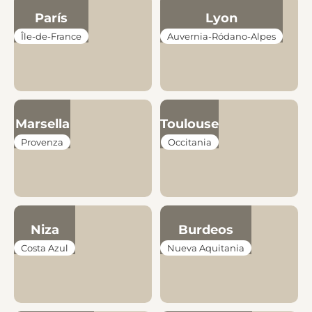
París
Lyon
Île-de-France
Auvernia-Ródano-Alpes
Marsella
Toulouse
Provenza
Occitania
Niza
Burdeos
Costa Azul
Nueva Aquitania