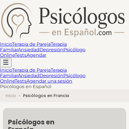
Inicio
Terapia de Pareja
Terapia
Familiar
Ansiedad
Depresión
Psicólogo
Online
Tests
Agendar
Inicio
Terapia de Pareja
Terapia
Familiar
Ansiedad
Depresión
Psicólogo
Online
Tests
Agendar una sesión
Psicólogos en Español
Inicio
Psicólogos en Francia
Psicólogos en