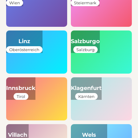
Wien
Steiermark
Linz
Salzburgo
Oberösterreich
Salzburg
Innsbruck
Klagenfurt
Tirol
Kärnten
Villach
Wels