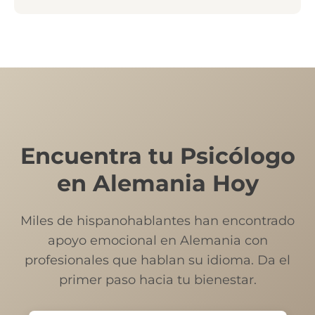
Encuentra tu Psicólogo
en Alemania Hoy
Miles de hispanohablantes han encontrado
apoyo emocional en Alemania con
profesionales que hablan su idioma. Da el
primer paso hacia tu bienestar.